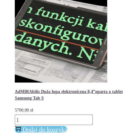
AdMIRAbilis Duża lupa elektroniczna 8,4”oparta o tablet
Samsung Tab S
5700,00
zł
ilość
AdMIRAbilis
Dodaj do koszyka
Duża