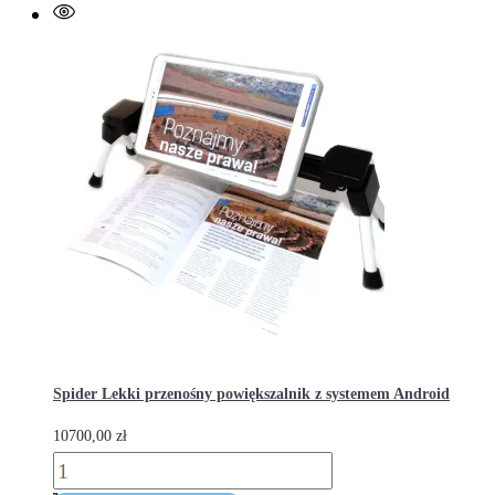
lupa
elektroniczna
8,4”oparta
o
tablet
Samsung
Tab
S
Spider Lekki przenośny powiększalnik z systemem Android
10700,00
zł
ilość