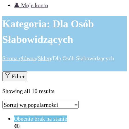
👤 Moje konto
Kategoria:
Dla Osób
Słabowidzących
Strona główna
/
Sklep
/
Dla Osób Słabowidzących
Filter
Showing all 10 results
Obecnie brak na stanie