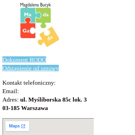
Dokument RODO
Odstąpienie od umowy
Kontakt telefoniczny:
736 843 931
Email:
info@includo.com.pl
Adres:
ul. Myśliborska 85c lok. 3
03-185 Warszawa