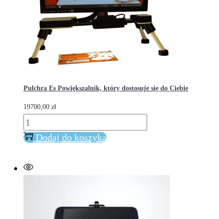
Pulchra Es Powiększalnik, który dostosuje się do Ciebie
19700,00
zł
ilość
Pulchra
Dodaj do koszyka
Es
Powiększalnik,
który
dostosuje
się
do