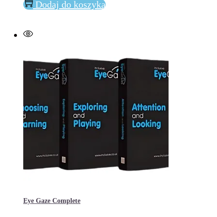
Spider
Dodaj do koszyka
Lekki
przenośny
powiększalnik
z
systemem
Android
Eye Gaze Complete