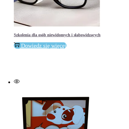
Szkolenia dla osób niewidomych i słabowidzących
Dowiedz się więcej