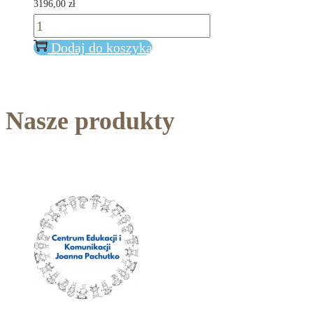
3196,00
zł
ilość
Eye
Dodaj do koszyka
Gaze
Complete
Nasze produkty