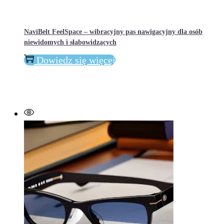
NaviBelt FeelSpace – wibracyjny pas nawigacyjny dla osób
niewidomych i słabowidzących
Dowiedz się więcej