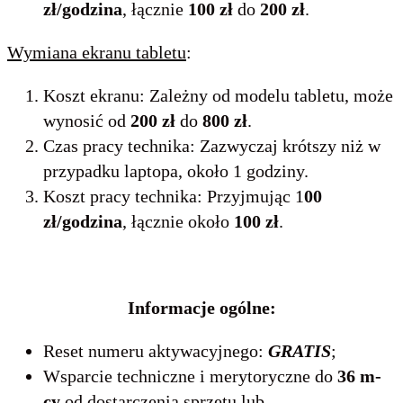
zł/godzina
, łącznie
100 zł
do
200 zł
.
Wymiana ekranu tabletu
:
Koszt ekranu: Zależny od modelu tabletu, może
wynosić od
200 zł
do
800 zł
.
Czas pracy technika: Zazwyczaj krótszy niż w
przypadku laptopa, około 1 godziny.
Koszt pracy technika: Przyjmując 1
00
zł/godzina
, łącznie około
100 zł
.
Informacje ogólne:
Reset numeru aktywacyjnego:
GRATIS
;
Wsparcie techniczne i merytoryczne do
36 m-
cy
od dostarczenia sprzętu lub