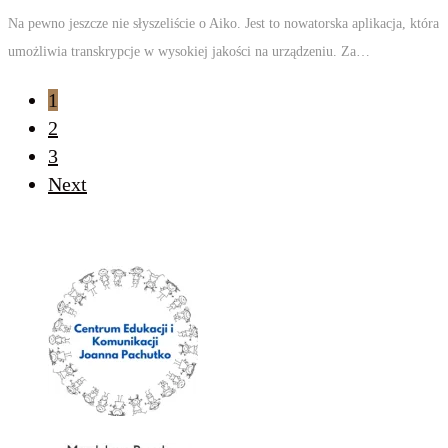
Na pewno jeszcze nie słyszeliście o Aiko. Jest to nowatorska aplikacja, która
umożliwia transkrypcje w wysokiej jakości na urządzeniu. Za…
1
Stronicowanie
2
3
wpisów
Next