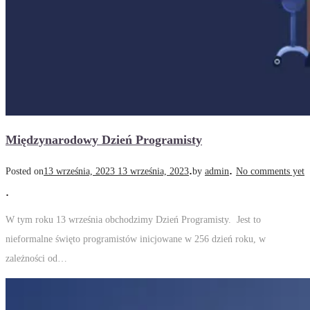
Międzynarodowy Dzień Programisty
.
.
Posted on
13 września, 2023
13 września, 2023
by
admin
No comments yet
.
W tym roku 13 września obchodzimy Dzień Programisty. Jest to
nieformalne święto programistów inicjowane w 256 dzień roku, w
zależności od…