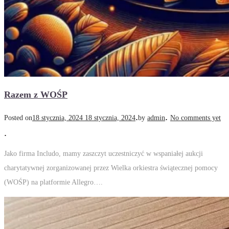
Razem z WOŚP
.
.
Posted on
18 stycznia, 2024
18 stycznia, 2024
by
admin
No comments yet
.
Jako firma Includo, mamy zaszczyt uczestniczyć w wspaniałej aukcji
charytatywnej zorganizowanej przez Wielka orkiestra świątecznej pomocy
(WOŚP) na platformie Allegro….