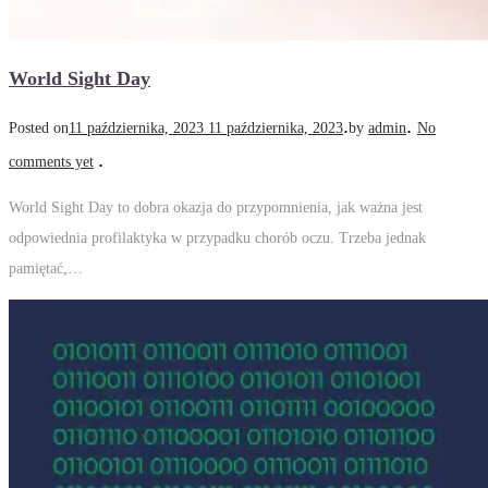
World Sight Day
.
.
Posted on
11 października, 2023
11 października, 2023
by
admin
No
.
comments yet
World Sight Day to dobra okazja do przypomnienia, jak ważna jest
odpowiednia profilaktyka w przypadku chorób oczu. Trzeba jednak
pamiętać,…