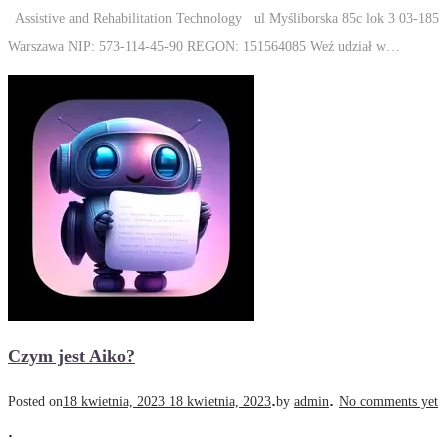
Assistive and Rehabilitation Technology ul Myśliborska 85c lok 3 03-185
Warszawa NIP: 573-114-45-90 REGON: 151564085 Weź udział w…
Czym jest Aiko?
.
.
Posted on
18 kwietnia, 2023
18 kwietnia, 2023
by
admin
No comments yet
.