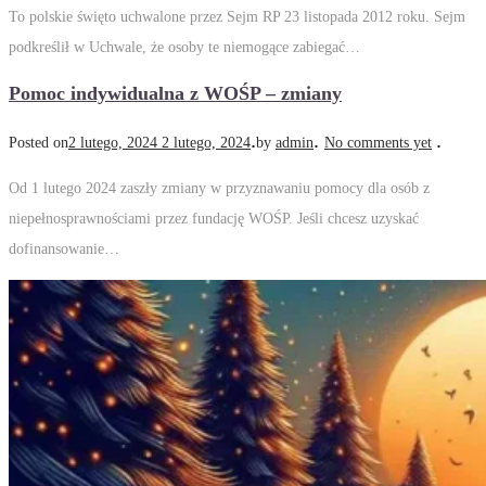
To polskie święto uchwalone przez Sejm RP 23 listopada 2012 roku. Sejm
podkreślił w Uchwale, że osoby te niemogące zabiegać…
Pomoc indywidualna z WOŚP – zmiany
.
.
.
Posted on
2 lutego, 2024
2 lutego, 2024
by
admin
No comments yet
Od 1 lutego 2024 zaszły zmiany w przyznawaniu pomocy dla osób z
niepełnosprawnościami przez fundację WOŚP. Jeśli chcesz uzyskać
dofinansowanie…