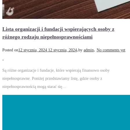
Lista organizacji i fundacji wspierających osoby z
różnego rodzaju niepełnosprawnościami
.
.
Posted on
12 stycznia, 2024
12 stycznia, 2024
by
admin
No comments yet
.
Są różne organizacje i fundacje, które wspierają finansowo osoby
niepełnosprawne. Poniżej przedstawiamy listę, gdzie osoby z
niepełnosprawnością mogą starać się…