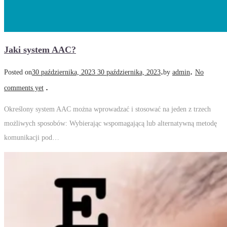
Jaki system AAC?
.
.
Posted on
30 października, 2023
30 października, 2023
by
admin
No
.
comments yet
Określony system AAC można wprowadzać i stosować na jeden z trzech
możliwych sposobów: Wybierając wspomagającą lub alternatywną metodę
komunikacji pod…