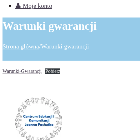
👤 Moje konto
Warunki gwarancji
Strona główna
/
Warunki gwarancji
Warunki-Gwarancji
Pobierz