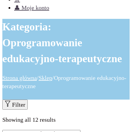
👤 Moje konto
Kategoria:
Oprogramowanie
edukacyjno-terapeutyczne
Strona główna
/
Sklep
/
Oprogramowanie edukacyjno-
terapeutyczne
Filter
Showing all 12 results