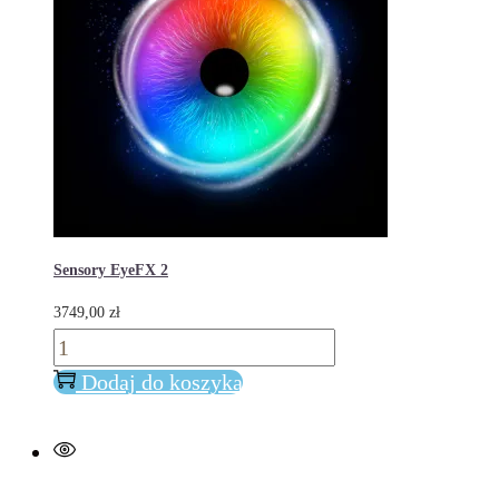
Sensory EyeFX 2
3749,00
zł
ilość
Sensory
Dodaj do koszyka
EyeFX
2