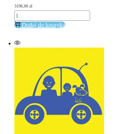
3196,00
zł
ilość
Eye
Dodaj do koszyka
Gaze
Complete