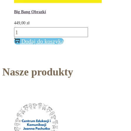
Big Bang Obrazki
449,00
zł
ilość
Big
Dodaj do koszyka
Bang
Obrazki
Nasze produkty