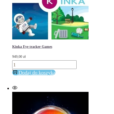
Kinka Eye tracker Games
949,00
zł
ilość
Kinka
Dodaj do koszyka
Eye
tracker
Games