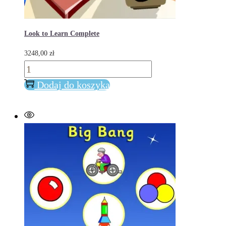
Look to Learn Complete
3248,00
zł
ilość
Look
Dodaj do koszyka
to
Learn
Complete