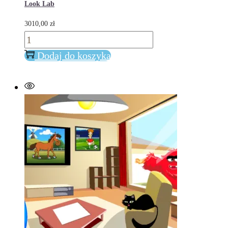
Look Lab
3010,00
zł
ilość
Look
Dodaj do koszyka
Lab