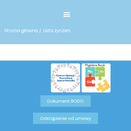
STRONA DOMOWA
OFERTA I DODATKI
KONTAKT
O NAS
BLOG
MOJE KONTO
Lista życzeń
Strona główna
/
Lista życzeń
Dokument RODO
Odstąpienie od umowy