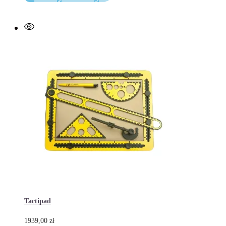
do
Tactipad
Tactipad
1939,00
zł