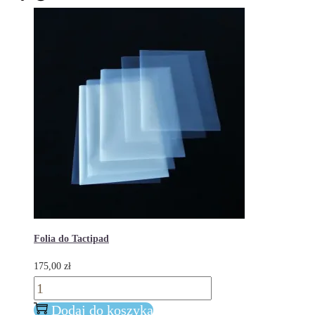
Folia do Tactipad
175,00
zł
ilość
Folia
Dodaj do koszyka