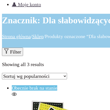
👤 Moje konto
Znacznik:
Dla słabowidzący
Strona główna
/
Sklep
/
Produkty oznaczone “Dla słabo
Filter
Showing all 3 results
Obecnie brak na stanie