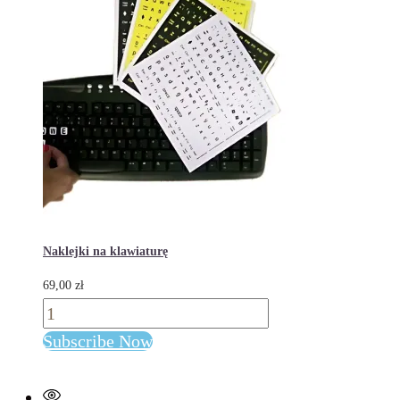
Naklejki na klawiaturę
69,00
zł
ilość
Naklejki
Subscribe Now
na
klawiaturę