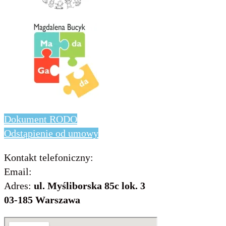
Dokument RODO
Odstąpienie od umowy
Kontakt telefoniczny:
736 843 931
Email:
info@includo.com.pl
Adres:
ul. Myśliborska 85c lok. 3
03-185 Warszawa