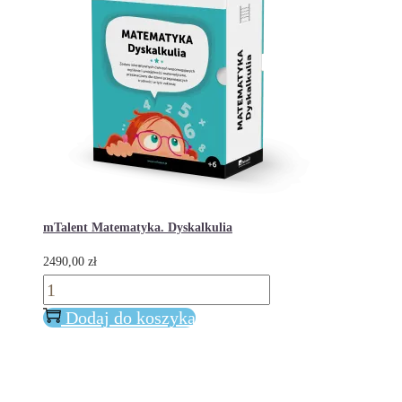
mTalent Matematyka. Dyskalkulia
2490,00
zł
ilość
mTalent
Dodaj do koszyka
Matematyka.
Dyskalkulia