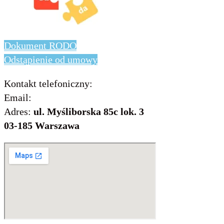
Dokument RODO
Odstąpienie od umowy
Kontakt telefoniczny:
736 843 931
Email:
info@includo.com.pl
Adres:
ul. Myśliborska 85c lok. 3
03-185 Warszawa