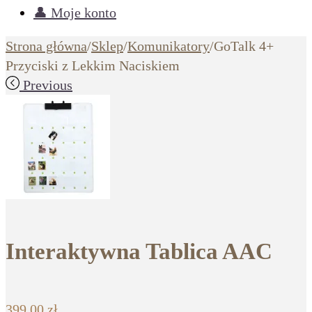
👤 Moje konto
Strona główna
/
Sklep
/
Komunikatory
/
GoTalk 4+
Przyciski z Lekkim Naciskiem
Previous
Interaktywna Tablica AAC
399,00
zł