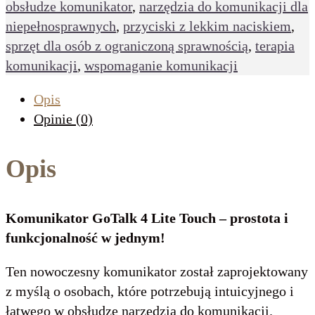
obsłudze komunikator
,
narzędzia do komunikacji dla
Lekkim
niepełnosprawnych
,
przyciski z lekkim naciskiem
,
Naciskiem
sprzęt dla osób z ograniczoną sprawnością
,
terapia
komunikacji
,
wspomaganie komunikacji
Opis
Opinie (0)
Opis
Komunikator GoTalk 4 Lite Touch – prostota i
funkcjonalność w jednym!
Ten nowoczesny komunikator został zaprojektowany
z myślą o osobach, które potrzebują intuicyjnego i
łatwego w obsłudze narzędzia do komunikacji.