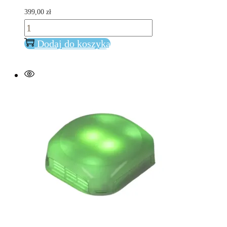
399,00
zł
ilość
Interaktywna
Dodaj do koszyka
Tablica
AAC