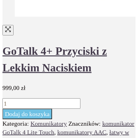
GoTalk 4+ Przyciski z
Lekkim Naciskiem
999,00
zł
ilość
GoTalk
Dodaj do koszyka
4+
Kategoria:
Komunikatory
Znaczników:
komunikator
Przyciski
GoTalk 4 Lite Touch
,
komunikatory AAC
,
łatwy w
z