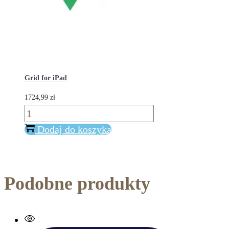
Grid for iPad
1724,99
zł
ilość
Grid
Dodaj do koszyka
for
iPad
Podobne produkty