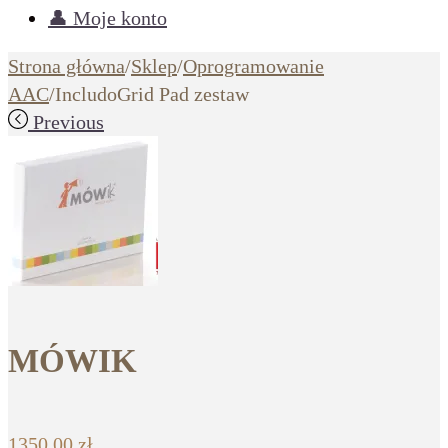
👤 Moje konto
Strona główna
/
Sklep
/
Oprogramowanie
AAC
/
IncludoGrid Pad zestaw
Previous
MÓWIK
1350,00
zł