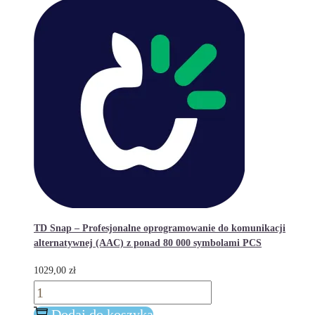
TD Snap – Profesjonalne oprogramowanie do komunikacji
alternatywnej (AAC) z ponad 80 000 symbolami PCS
1029,00
zł
ilość
TD
Dodaj do koszyka