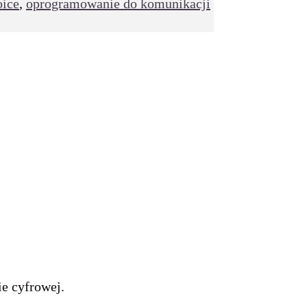
ice
,
oprogramowanie do komunikacji
e cyfrowej.