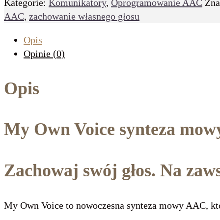
Kategorie:
Komunikatory
,
Oprogramowanie AAC
Zna
Voice
AAC
,
zachowanie własnego głosu
–
stwórz
Opis
swój
Opinie (0)
własny
(cyfrowy)
Opis
głos
My Own Voice synteza mowy
Zachowaj swój głos. Na zaws
My Own Voice to nowoczesna synteza mowy AAC, któr