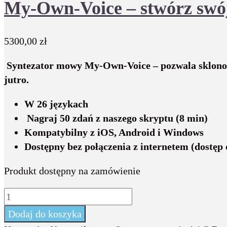
My-Own-Voice – stwórz swój
5300,00
zł
Syntezator mowy My-Own-Voice – pozwala sklonowa
jutro.
W 26 językach
Nagraj 50 zdań z naszego skryptu (8 min)
Kompatybilny z iOS, Android i Windows
Dostępny bez połączenia z internetem (dostęp o
Produkt dostępny na zamówienie
ilość
My-
Dodaj do koszyka
Own-