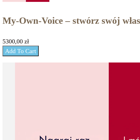
My-Own-Voice – stwórz swój włas
5300,00
zł
Add To Cart