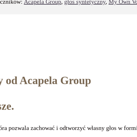
czników:
Acapela Group
,
głos syntetyczny
,
My Own Vo
 od Acapela Group
ze.
a pozwala zachować i odtworzyć własny głos w formi