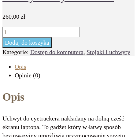
260,00
zł
ilość
Uchwyt
Dodaj do koszyka
do
Kategorie:
Dostęp do komputera
,
Stojaki i uchwyty
eye
trackera
Opis
Opinie (0)
Opis
Uchwyt do eyetrackera nakładany na dolną cześć
ekranu laptopa. To gadżet który w łatwy sposób
bezinwazyjny umożliwia przymocowanie sprzętu