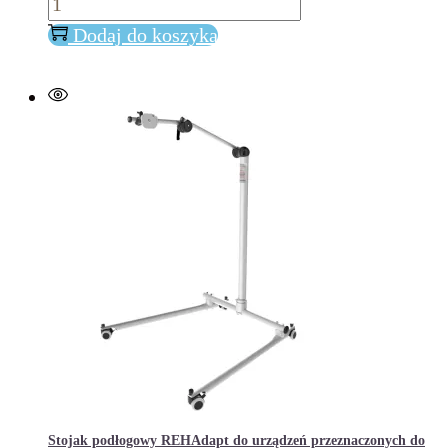
Uchwyt
Dodaj do koszyka
na
ramieniu
Stojak podłogowy REHAdapt do urządzeń przeznaczonych do