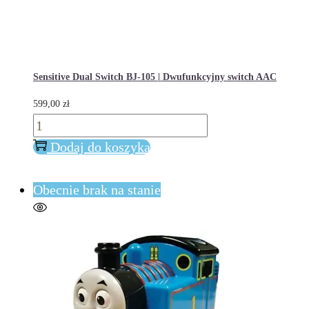
Sensitive Dual Switch BJ-105 | Dwufunkcyjny switch AAC
599,00
zł
ilość
Sensitive
Dodaj do koszyka
Dual
Switch
Obecnie brak na stanie
BJ-
105
|
Dwufunkcyjny
switch
AAC