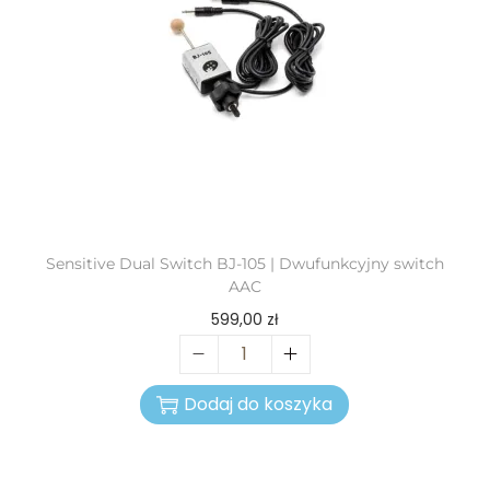
Sensitive Dual Switch BJ-105 | Dwufunkcyjny switch
AAC
599,00
zł
Dodaj do koszyka